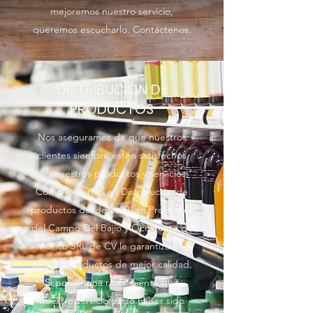
mejoremos nuestro servicio,
queremos escucharlo. Contáctenos.
DISTRIBUCIÓN DE
PRODUCTOS
Nos aseguramos de que nuestros
clientes siempre estén satisfechos
con nuestros productos y servicios.
Como expertos en Distribución de
productos desde 2000, en Productos
del Campo Del Bajío y Occidente de
México SRL de CV le garantizamos
sólo los productos de mejor calidad.
Si por alguna razón siente que
nuestro servicio pudo haber sido