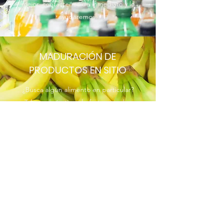
mejor, contáctenos de inmediato y lo
ayudaremos.
MADURACIÓN DE
PRODUCTOS EN SITIO
¿Busca algún alimento en particular?
¿Tal vez algún tipo de fruta o verdura
inusual? Nuestro equipo en
Productos del Campo Del Bajío y
Occidente de México SRL de CV es
un grupo de expertos en Maduración
de productos en sitio y se asegurará
de brindarle lo que usted necesite.
Contáctenos para ver cómo podemos
ayudarle. Le sorprenderá nuestra
velocidad de respuesta. ¡Llámenos