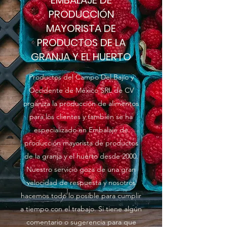
EMBALAJE DE
PRODUCCIÓN
MAYORISTA DE
PRODUCTOS DE LA
GRANJA Y EL HUERTO
Productos del Campo Del Bajío y
Occidente de México SRL de CV
organiza la producción de alimentos
para los clientes y también se ha
especializado en Embalaje de
producción mayorista de productos
de la granja y el huerto desde 2000.
Nuestro servicio goza de una gran
velocidad de respuesta y nosotros
hacemos todo lo posible para cumplir
a tiempo con el trabajo. Si tiene algún
comentario o sugerencia para que